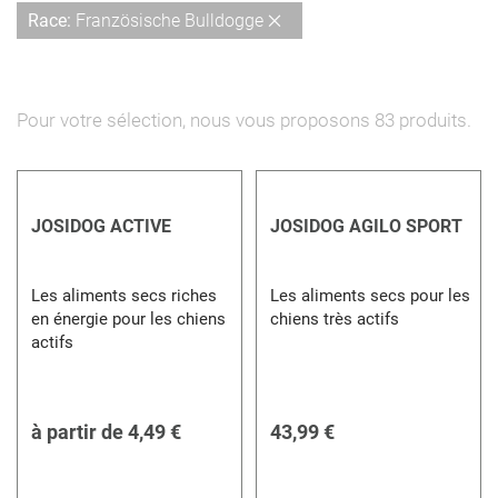
dé
Supprimer
Race
Französische Bulldogge
cet
Élément
Pour votre sélection, nous vous proposons
83
produits.
JOSIDOG ACTIVE
JOSIDOG AGILO SPORT
Les aliments secs riches
Les aliments secs pour les
en énergie pour les chiens
chiens très actifs
actifs
à partir de
4,49 €
43,99 €