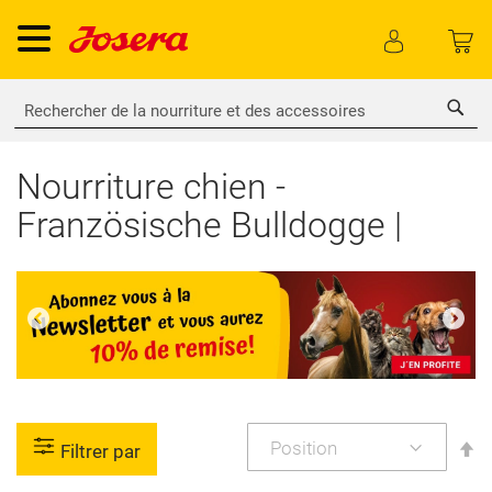
Rech
Nourriture chien -
Französische Bulldogge |
P
Filtrer par
or