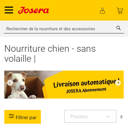
Rech
Nourriture chien - sans
volaille |
P
Filtrer par
or