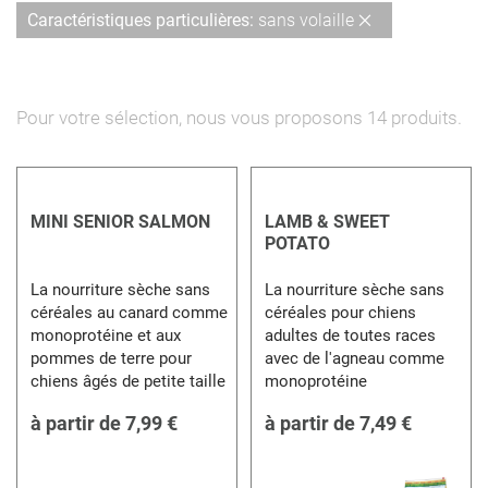
dé
Supprimer
Caractéristiques particulières
sans volaille
cet
Élément
Pour votre sélection, nous vous proposons
14
produits.
MINI SENIOR SALMON
LAMB & SWEET
POTATO
La nourriture sèche sans
La nourriture sèche sans
céréales au canard comme
céréales pour chiens
monoprotéine et aux
adultes de toutes races
pommes de terre pour
avec de l'agneau comme
chiens âgés de petite taille
monoprotéine
à partir de
7,99 €
à partir de
7,49 €