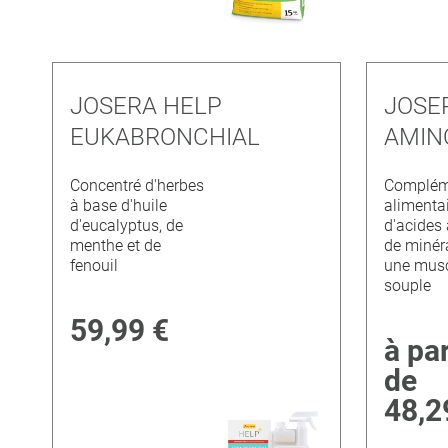
JOSERA HELP
JOSE
EUKABRONCHIAL
AMIN
Concentré d'herbes
Complém
à base d'huile
alimenta
d'eucalyptus, de
d'acides
menthe et de
de minér
fenouil
une musc
souple
59,99 €
à par
de
48,2