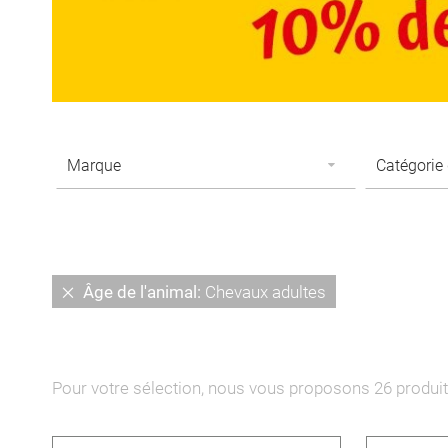
Supprimer
Âge de l'animal
Chevaux adultes
cet
Élément
Pour votre sélection, nous vous proposons
26
produit