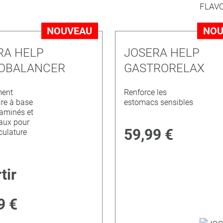
NOUVEAU
NOU
RA HELP
JOSERA HELP
OBALANCER
GASTRORELAX
ent
Renforce les
ire à base
estomacs sensibles
 aminés et
aux pour
59,99 €
ulature
tir
9 €