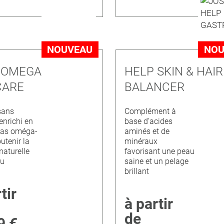
NOUVEAU
NOU
 OMEGA
HELP SKIN & HAIR
CARE
BALANCER
sans
Complément à
enrichi en
base d'acides
ras oméga-
aminés et de
utenir la
minéraux
naturelle
favorisant une peau
au
saine et un pelage
brillant
tir
à partir
de
9 €