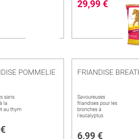
29,99 €
NDISE POMMELIE
FRIANDISE BREAT
es sans
Savoureuses
à la
friandises pour les
t au thym
bronches à
l'eucalyptus
 €
6,99 €