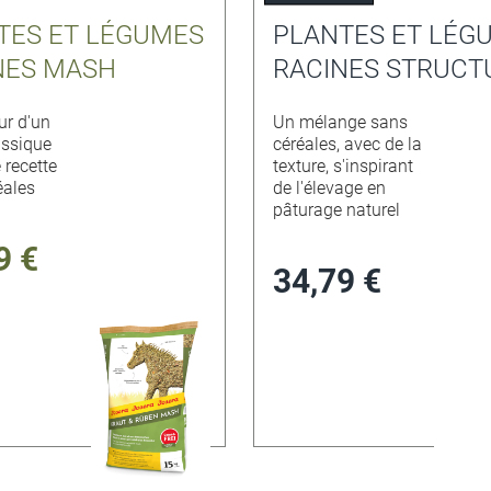
TES ET LÉGUMES
PLANTES ET LÉG
NES MASH
RACINES STRUCT
ur d'un
Un mélange sans
ssique
céréales, avec de la
 recette
texture, s'inspirant
éales
de l'élevage en
pâturage naturel
9 €
34,79 €