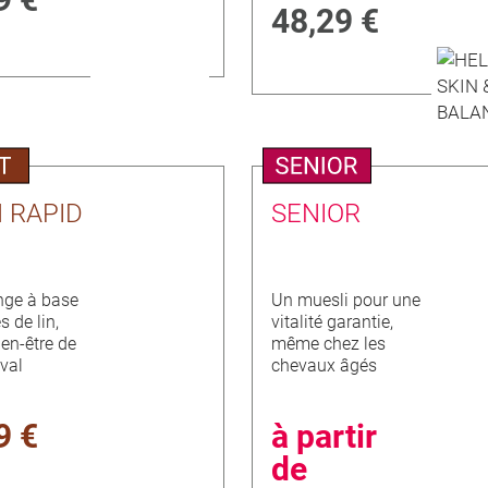
48,29 €
 RAPID
SENIOR
ge à base
Un muesli pour une
s de lin,
vitalité garantie,
ien-être de
même chez les
val
chevaux âgés
9 €
à partir
de