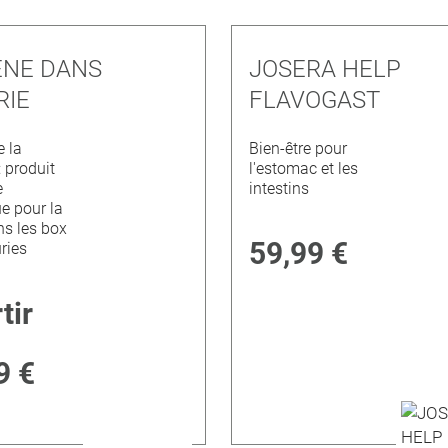
ÈNE DANS
JOSERA HELP
RIE
FLAVOGAST
e la
Bien-être pour
: produit
l'estomac et les
e
intestins
e pour la
ans les box
59,99 €
uries
tir
9 €