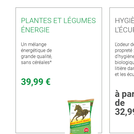
PLANTES ET LÉGUMES
HYGI
ÉNERGIE
L’ÉCU
Un mélange
L'odeur d
énergétique de
propreté 
grande qualité,
d'hygièn
sans céréales*
biologiqu
litière d
et les éc
39,99 €
à par
de
32,9