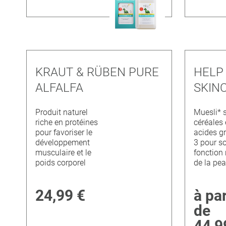
KRAUT & RÜBEN PURE
HELP
ALFALFA
SKIN
Produit naturel
Muesli* 
riche en protéines
céréales 
pour favoriser le
acides g
développement
3 pour so
musculaire et le
fonction 
poids corporel
de la pe
24,99 €
à par
de
44,9