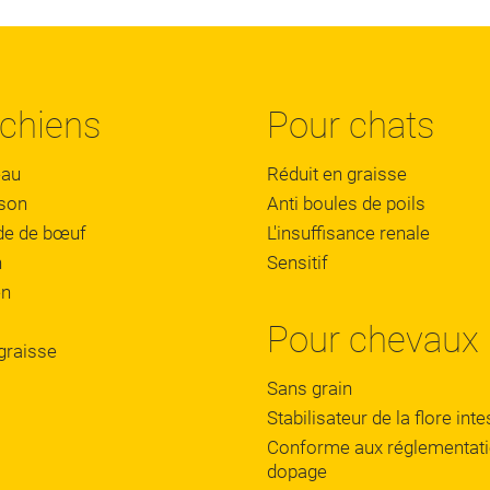
 chiens
Pour chats
eau
Réduit en graisse
son
Anti boules de poils
de de bœuf
L'insuffisance renale
n
Sensitif
en
Pour chevaux
graisse
Sans grain
Stabilisateur de la flore inte
Conforme aux réglementati
dopage