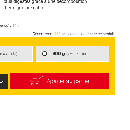
plus digestes grâce à une décomposition
thermique préalable
jusqu' à 14h
Récemment
988
personnes ont acheté ce produit.
900 g
9,00 €
/ 1 kg)
(
9,99 €
/ 1 kg)
Ajouter au panier