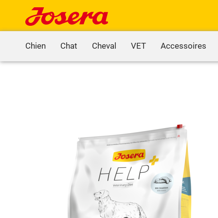
Chien
Chat
Cheval
VET
Accessoires
Skip
to
the
end
of
the
images
gallery