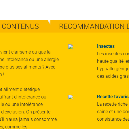
CONTENUS
RECOMMANDATION D
Insectes
evient clairsemé ou que la
Les insectes con
ne intolérance ou une allergie
haute qualité, 
ère plus ses aliments ? Avec
hypoallergéniqu
n !
des acides gras
t aliment diététique
Recette favoris
ffrant d'intolérance ou
La recette riche
gie ou une intolérance
saine et une bon
e d'exclusion. On présente
consistance des
qu'il n'aura jamais consommé.
es, comme les