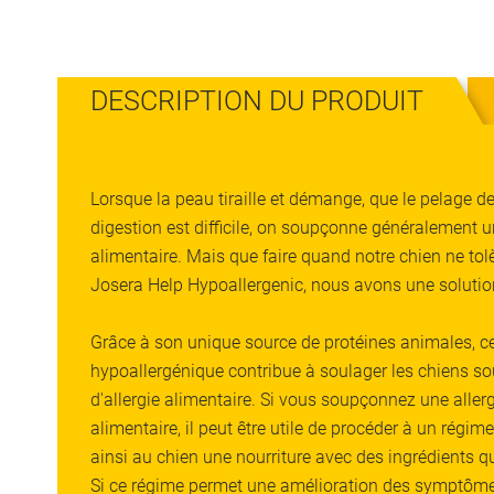
Skip
to
the
beginning
DESCRIPTION DU PRODUIT
of
the
images
gallery
Lorsque la peau tiraille et démange, que le pelage d
digestion est difficile, on soupçonne généralement u
alimentaire. Mais que faire quand notre chien ne tol
Josera Help Hypoallergenic, nous avons une solutio
Grâce à son unique source de protéines animales, ce
hypoallergénique contribue à soulager les chiens sou
d'allergie alimentaire. Si vous soupçonnez une aller
alimentaire, il peut être utile de procéder à un régim
ainsi au chien une nourriture avec des ingrédients 
Si ce régime permet une amélioration des symptôm