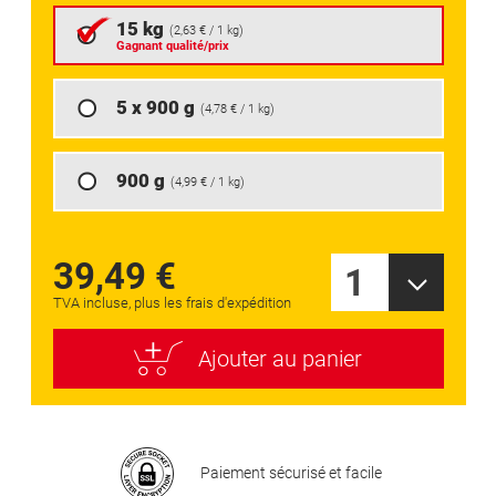
of
15 kg
(
2,63 €
/ 1 kg)
the
Gagnant qualité/prix
images
gallery
5 x 900 g
(
4,78 €
/ 1 kg)
900 g
(
4,99 €
/ 1 kg)
39,49 €
1
TVA incluse, plus les frais d'expédition
Ajouter au panier
Paiement sécurisé et facile