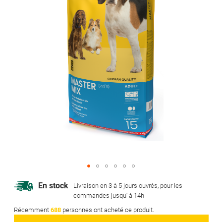
gallery
Skip
En stock
Livraison en 3 à 5 jours ouvrés, pour les
to
commandes jusqu' à 14h
the
Récemment
688
personnes ont acheté ce produit.
beginning