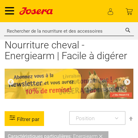
Rech
Nourriture cheval -
Energiearm | Facile à digérer
P
Filtrer par
or
dé
Supprimer
Caractéristiques particulières
Energiearm