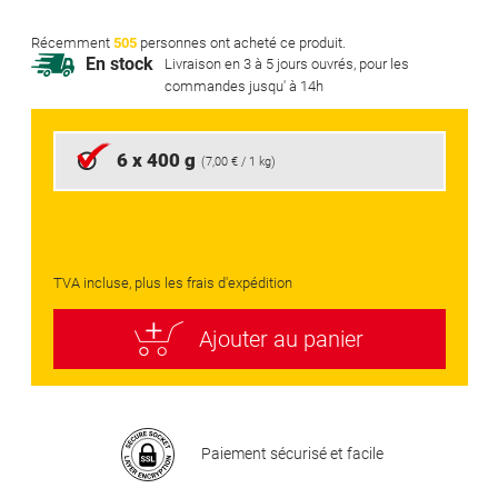
beginning
of
Récemment
505
personnes ont acheté ce produit.
the
En stock
Livraison en 3 à 5 jours ouvrés, pour les
images
commandes jusqu' à 14h
gallery
6 x 400 g
(
7,00 €
/ 1 kg)
TVA incluse, plus les frais d'expédition
Ajouter au panier
Paiement sécurisé et facile