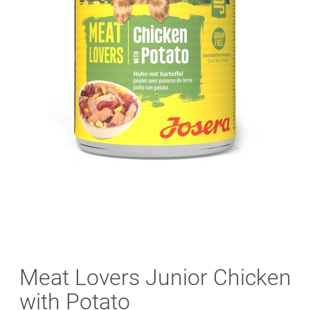
Skip
Meat Lovers Junior Chicken
to
with Potato
the