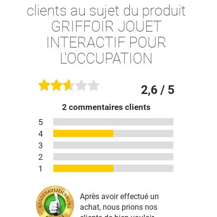
clients au sujet du produit
GRIFFOIR JOUET
INTERACTIF POUR
L'OCCUPATION
2,6
/ 5
2
commentaires clients
5
4
3
2
1
Après avoir effectué un
achat, nous prions nos