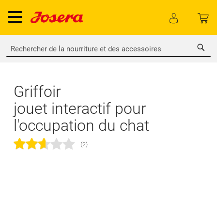
Rech
Griffoir
jouet interactif pour
l'occupation du chat
(
2
)
Skip
to
the
end