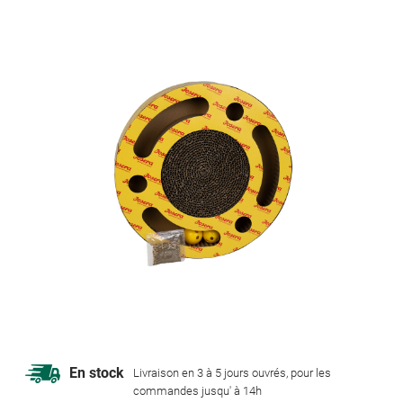
of
the
images
gallery
Skip
En stock
Livraison en 3 à 5 jours ouvrés, pour les
to
commandes jusqu' à 14h