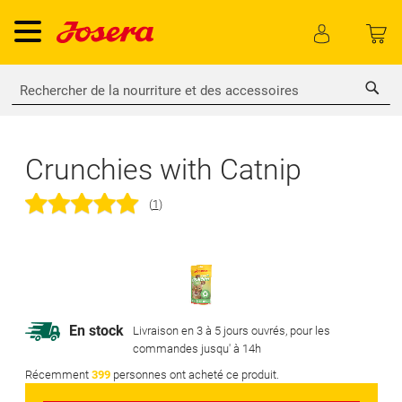
Rech
Crunchies with Catnip
(
1
)
Skip
to
the
Skip
En stock
Livraison en 3 à 5 jours ouvrés, pour les
end
to
commandes jusqu' à 14h
of
the
Récemment
399
personnes ont acheté ce produit.
the
beginning
images