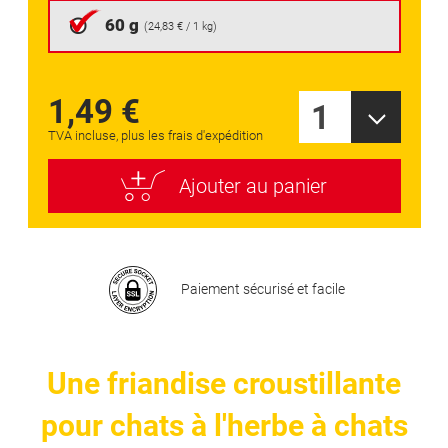
of
gallery
60 g
the
(
24,83 €
/ 1 kg)
images
gallery
1,49 €
1
TVA incluse, plus les frais d'expédition
Ajouter au panier
Paiement sécurisé et facile
Une friandise croustillante
pour chats à l'herbe à chats