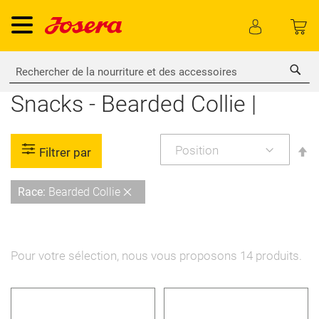
Rech
Snacks - Bearded Collie |
P
Filtrer par
or
dé
Supprimer
Race
Bearded Collie
cet
Élément
Pour votre sélection, nous vous proposons
14
produits.