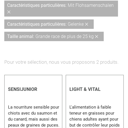
dé
Caractéristiques particulières
Mit Flohsamenschalen
Supprimer
cet
Supprimer
Caractéristiques particulières
Gelenke
Élément
cet
Supprimer
Taille animal
Grande race de plus de 25 kg
Élément
cet
Élément
Pour votre sélection, nous vous proposons
2
produits.
SENSIJUNIOR
LIGHT & VITAL
La nourriture sensible pour
L'alimentation à faible
chiots avec du saumon et
teneur en graisses pour
du canard, mais aussi des
chiens adultes ayant pour
peaux de graines de puces.
but de contrôler leur poids