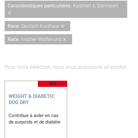
dé
Caractéristiques particulières
Kastriert & Sterilisiert
Supprimer
cet
Supprimer
Race
Deutsch Kurzhaar
Élément
cet
Supprimer
Race
Irischer Wolfshund
Élément
cet
Élément
Pour votre sélection, nous vous proposons un produit.
NEU
WEIGHT & DIABETIC
DOG DRY
Contribue à aider en cas
de surpoids et de diabète