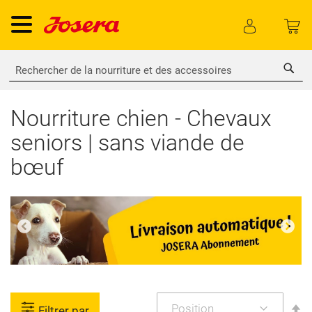
Rech
Nourriture chien - Chevaux
seniors | sans viande de
bœuf
P
Filtrer par