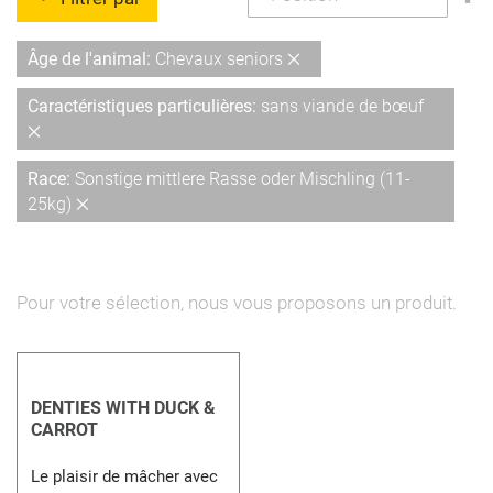
or
dé
Supprimer
Âge de l'animal
Chevaux seniors
cet
Caractéristiques particulières
sans viande de bœuf
Élément
Supprimer
cet
Race
Sonstige mittlere Rasse oder Mischling (11-
Élément
Supprimer
25kg)
cet
Élément
Pour votre sélection, nous vous proposons un produit.
DENTIES WITH DUCK &
CARROT
Le plaisir de mâcher avec